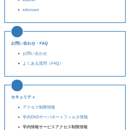
情報セキュリティ講習会の開催について（2025/3/26)
（筑紫）キャンパスコアスイッチのメンテナンスに伴
【復旧済】筑紫地区における障害発生のお知らせ
2025年03月04日
うネットワークの停止ついて（2025/11/9）
（2025/07/13）
2025年07月15日
2025年10
eduroam
月27日
VPN接続申請 ご利用状況について
【復旧済】別府病院における障害発生のお知らせ
2025年01月24
日
大橋地区の停電に伴うネットワークの停止について
（2025/07/11）
2025年07月11日
(2025/9/6)
2025年09月04日
【復旧済】edunetにおける障害発生のお知らせ
【復旧済】天草臨海実験所における障害発生のお知ら
2025
お問い合わせ・FAQ
年01月06日
病院地区の停電に伴うネットワーク停止について
せ（2025/06/16）
2025年06月16日
お問い合わせ
（2025/10/5～）
2025年09月01日
支線LAN講習会の開催について（2024/10/30）
【復旧済】ネットワーク障害発生のお知らせ
2024
よくある質問（FAQ）
年10月02日
箱崎サテライトの停電に伴うネットワークの停止につ
（2025/4/22）
2025年04月22日
いて (2025/09/13)
2025年08月25日
情報セキュリティ講習会の開催について
【復旧済】edunetにおける障害発生のお知らせ
2025
（2024/3/28）
eduroamのメンテナンス作業について(2025/08/27)
年01月06日
2024年03月08日
2025年08月22日
セキュリティ
≫ 一覧
≫ 一覧
≫ 一覧
アクセス制限情報
学内DNSサーバポートフィルタ情報
学内情報サービスアクセス制限情報