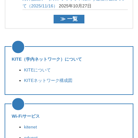
て（2025/11/16）
2025年10月27日
≫ 一覧
【復旧済】学内ネットワークにおける障害発生のお知
eduroamのメンテナンス作業について(3/2,9)
【復旧済】学内ネットワークにおける障害発生のお知
2026年
らせ(2026/3/26)
02月26日
らせ(2026/3/26)
2026年03月26日
2026年03月26日
情報セキュリティ講習会の開催について
伊都キャンパス 基幹スイッチ切替作業に伴う通信停止
edunetにおける障害発生のお知らせ（2026/1/30）
KITE（学内ネットワーク）について
（2026/3/24）
について(3/4,5,22)
2026年01月30日
2026年03月02日
2026年02月25日
KITEについて
遠隔地間ネットワーク接続 年度申請について
対外接続ルータのメンテナンスに伴う通信停止につい
【障害・復旧済み】対外接続ルータのメンテナンスに
2026
KITEネットワーク構成図
年02月24日
て(3/1)
伴う通信障害について（11/16）
2026年02月25日
2025年11月16日
支線LAN講習会の開催について（2025/10/22）
伊都地区の停電に伴うネットワークの停止について
【復旧済】大橋地区における障害発生について
2025
年09月18日
（2025/12/6-7）
（2025/10/24）
2025年10月24日
2025年12月05日
Wi-Fiサービス
遠隔地間ネットワーク接続 年度申請について
対外接続ルータのメンテナンスに伴う通信停止につい
【復旧済】別府病院における障害発生のお知らせ
2025
年03月18日
て（2025/11/16）
（2025/07/16）
2025年07月16日
2025年10月27日
kitenet
edunet