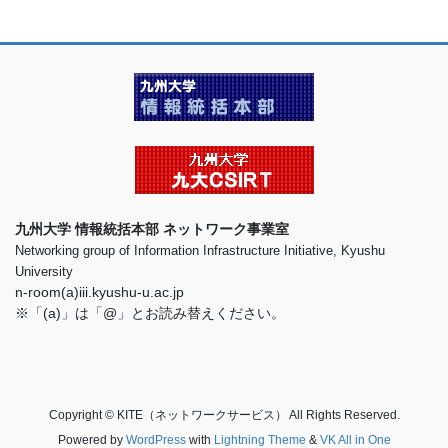
九州大学 情報統括本部 ネットワーク事業室
Networking group of Information Infrastructure Initiative, Kyushu
University
n-room(a)iii.kyushu-u.ac.jp
※「(a)」は「@」とお読み替えください。
Copyright © KITE（ネットワークサービス） All Rights Reserved.
Powered by
WordPress
with
Lightning Theme
&
VK All in One