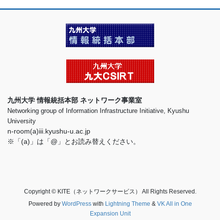
九州大学 情報統括本部 ネットワーク事業室
Networking group of Information Infrastructure Initiative, Kyushu
University
n-room(a)iii.kyushu-u.ac.jp
※「(a)」は「@」とお読み替えください。
Copyright © KITE（ネットワークサービス） All Rights Reserved.
Powered by
WordPress
with
Lightning Theme
&
VK All in One
Expansion Unit