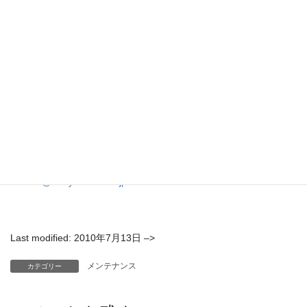
	09:00 〜 17:00

		超伝導システム科学研究センター(CE50,CE51)

		環境システム科学研究センター(CE40)

		低温センター(CE60)

		超高圧電子顕微鏡棟(CE20,CE21)

		先導物質化学研究所研究棟(CE11)

		航空風洞実験棟(EN60)

		加速器施設(CE70)     

n-room@cc.kyushu-u.ac.jp
Last modified: 2010年7月13日 –>
メンテナンス
カテゴリー