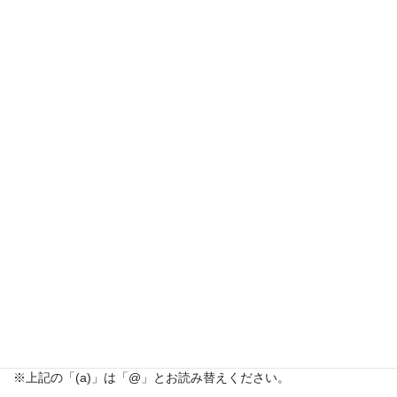
ご迷惑をお掛け致しますが、宜しくお願い致します。

==============================================================
                               記

<箱崎 理学部地区>

【平成24年12月27日（木）】

	09:30 〜 17:00

		理学部本館

		理学部2号館

		理学部3号館

		理学部4号館

		附属工場

		21世紀交流プラザIII

		宙空環境研究センター

		システム生命科学府

		先導物質化学研究所(人工分子集合組織体研究棟)

		法科大学院

n-room(a)iii.kyushu-u.ac.jp
※上記の「(a)」は「@」とお読み替えください。