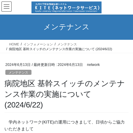
コ
ナ
ン
ビ
テ
ゲ
ン
ー
メンテナンス
ツ
シ
へ
ョ
ス
ン
HOME
インフォメーション
メンテナンス
キ
に
病院地区 基幹スイッチのメンテナンス作業の実施について (2024/6/22)
ッ
移
プ
動
2024年6月13日
/ 最終更新日時 :
2024年6月13日
network
メンテナンス
病院地区 基幹スイッチのメンテナ
ンス作業の実施について
(2024/6/22)
学内ネットワーク(KITE)の運用につきまして、日頃からご協力
いただきまして